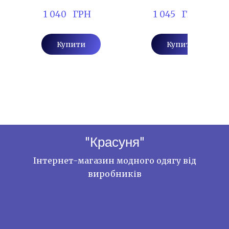
 1 040   ГРН
 1 045   ГРН
Купити
Купити
"Красуня"
Інтернет-магазин модного одягу від
виробників