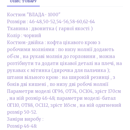
ОПИС ТОВАРУ
Костюм "ВЛАДА- 1000"
Розміри : 46-48,50-52,54-56,58-60,62-64
Тканина : двонитка ( гарної якості )
Колір : чорний
Костюм-двійка : кофта цікавого крою з
робочими молніями : по низу молнії додають
обʼєм , на рукаві молнія до горловини , можна
розтібнути та додати цікавої деталі на плечі, на
рукавах є мітинка (дирочка для пальчика );
штани вільного крою : на широкій резинці , з
боків дві кишені , по низу дві робочі молнії
Параметри моделі ОГ96, ОТ74, ОС104, зріст 170см
, на ній розмір 46-48; параметри моделі-батал
ОГ110, ОТ88, ОС112, зріст 165см , на ній одягнений
розмір 50-52.
Заміри виробу :
Розмір 46-48: