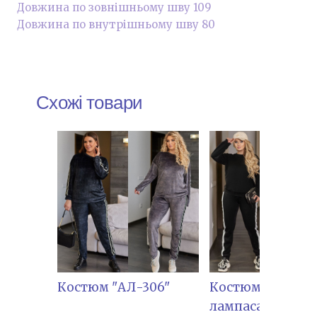
Довжина по зовнішньому шву 109
Довжина по внутрішньому шву 80
Схожі товари
Костюм "АЛ-306"
Костюм " АЛ-305
лампасами