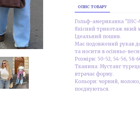
ОПИС ТОВАРУ
Гольф-американка "ІНС-45
Якісний трикотаж який м
Ідеальний пошив.
Має подовжений рукав до
та носити в осінньо-вес
Розміри: 50-52, 54-56, 58-6
Тканина: Мустанг турецьк
втрачає форму.
Кольори: чорний, молоко,
поєднуються.