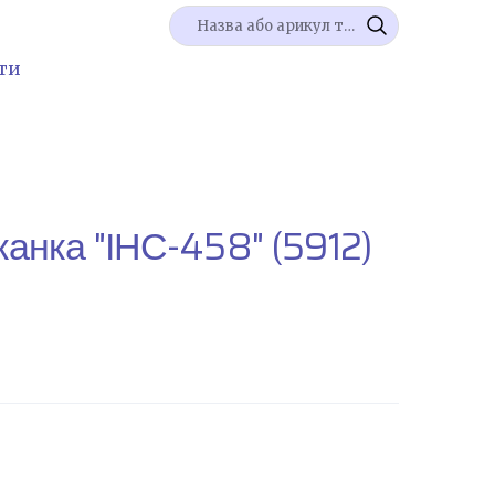
ти
анка "ІНС-458"
(5912)