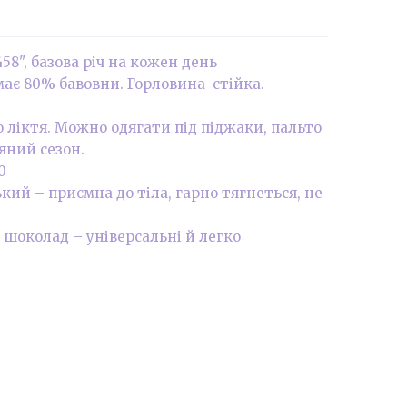
8", базова річ на кожен день
ає 80% бавовни. Горловина-стійка.
 ліктя. Можно одягати під піджаки, пальто
няний сезон.
0
ий – приємна до тіла, гарно тягнеться, не
 шоколад – універсальні й легко