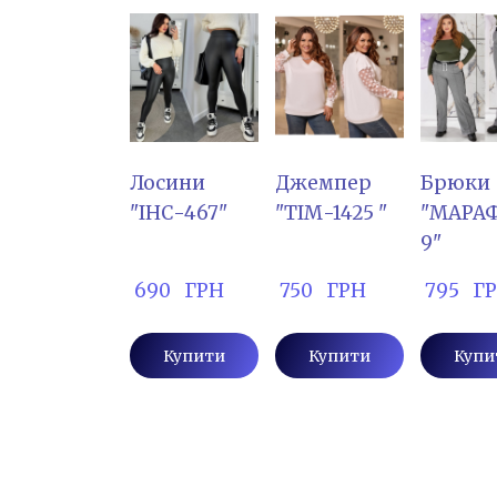
Лосини
Джемпер
Брюки
"ІНС-467"
"ТІМ-1425 "
"МАРАФ
9"
 690   ГРН
 750   ГРН
 795   Г
Купити
Купити
Купи