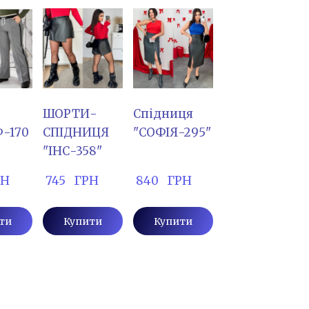
ШОРТИ-
Спідниця
-170
СПІДНИЦЯ
"СОФІЯ-295"
"ІНС-358"
РН
 745   ГРН
 840   ГРН
ти
Купити
Купити