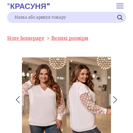
"
КРАСУНЯ"
Store homepage
Великі розміри