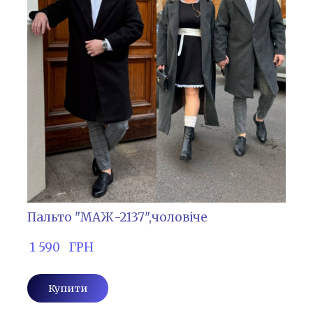
Пальто "МАЖ-2137",чоловіче
 1 590   ГРН
Купити